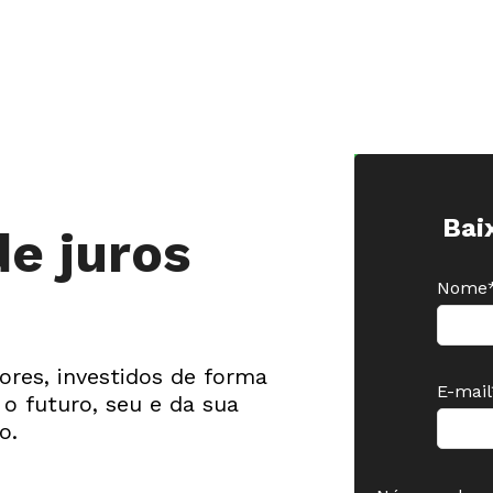
Bai
e juros
Nome
res, investidos de forma
E-mail
 o futuro, seu e da sua
o.