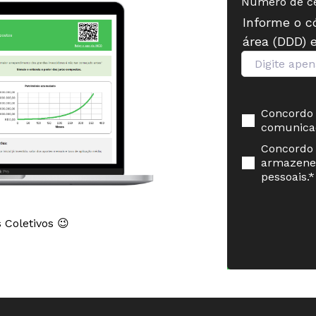
Número de ce
Informe o c
área (DDD) 
Concordo 
comunica
Concordo 
armazene
pessoais.
*
 Coletivos 😉